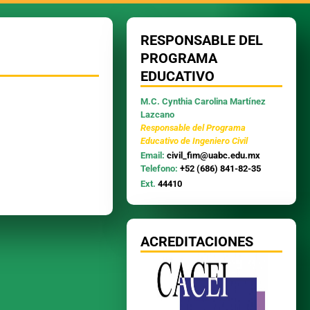
RESPONSABLE DEL
PROGRAMA
EDUCATIVO
M.C. Cynthia Carolina Martínez
Lazcano
Responsable del Programa
Educativo de Ingeniero Civil
Email:
civil_fim@uabc.edu.mx
Telefono:
+52 (686) 841-82-35
Ext.
44410
ACREDITACIONES