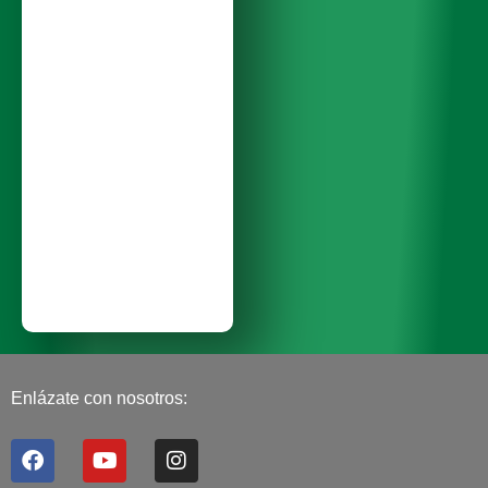
Enlázate con nosotros:
F
Y
I
a
o
n