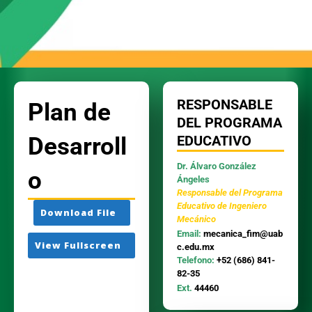
RESPONSABLE
Plan de
DEL PROGRAMA
Desarroll
EDUCATIVO
Dr. Álvaro González
o
Ángeles
Responsable del Programa
Educativo de Ingeniero
Download File
Mec
ánico
Email:
mecanica
_fim@uab
View Fullscreen
c.edu.mx
Telefono:
+52 (686) 841-
82-35
Ext.
44460