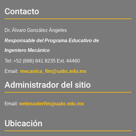
c
u
s
e
t
t
Contacto
b
u
a
o
b
g
o
e
r
Dr. Álvaro González Ángeles
k
a
m
Responsable del Programa Educativo de
Ingeniero
Mecánico
Tel: +52 (686) 841 8235 Ext. 44460
Email:
mecanica_fim@uabc.edu.mx
Administrador del sitio
Email:
webmasterfim@uabc.edu.mx
Ubicación