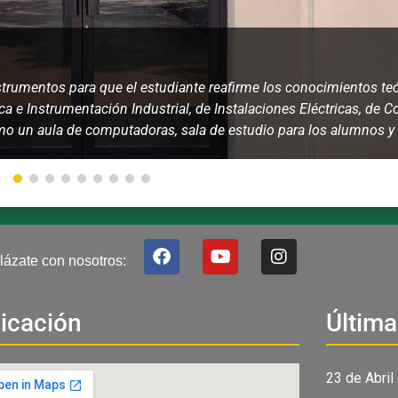
strumentos para que el estudiante reafirme los conocimientos teó
ca e Instrumentación Industrial, de Instalaciones Eléctricas, de Co
omo un aula de computadoras, sala de estudio para los alumnos y 
F
Y
I
lázate con nosotros:
a
o
n
c
u
s
e
t
t
b
u
a
icación
Última
o
b
g
o
e
r
k
a
23 de Abril
m