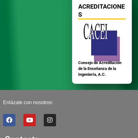
ACREDITACIONE
S
Consejo de Acreditación
de la Enseñanza de la
Ingeniería, A.C.
Enlázate con nosotros:
F
Y
I
a
o
n
c
u
s
e
t
t