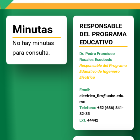
RESPONSABLE
Minutas
DEL PROGRAMA
EDUCATIVO
No hay minutas
para consulta.
Dr. Pedro Francisco
Rosales Escobedo
Responsable del Programa
Educativo de Ingeniero
Eléctrico
Email:
electrica_fim@uabc.edu.
mx
Telefono:
+52 (686) 841-
82-35
Ext.
44442