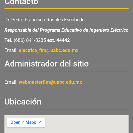
Contacto
b
u
a
o
b
g
o
e
r
Dr. Pedro Francisco Rosales Escobedo
k
a
m
Responsable del Programa Educativo de Ingeniero Eléctrico
Tel.
(686) 841-8235
ext. 44442
Email:
electrica_fim@uabc.edu.mx
Administrador del sitio
Email:
webmasterfim@uabc.edu.mx
Ubicación