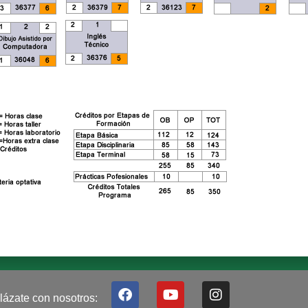
F
Y
I
lázate con nosotros:
a
o
n