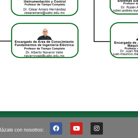
F
Y
I
lázate con nosotros:
a
o
n
c
u
s