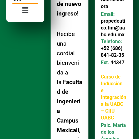
de nuevo
Menú
ora
ingreso!
Email:
propedeuti
co.fim@ua
Recibe
bc.edu.mx
Telefono:
una
+52 (686)
cordial
841-82-35
bienveni
Ext.
44347
da a
Curso de
la
Faculta
Inducción
e
d de
Integración
Ingenierí
a la UABC
a
– CIIU
UABC
Campus
Psic. María
Mexicali
,
de los
Ángeles