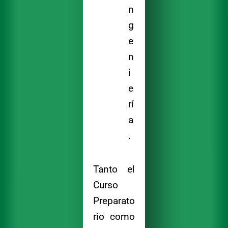
n
g
e
n
i
e
rí
a
.
Tanto el
Curso
Preparato
rio como