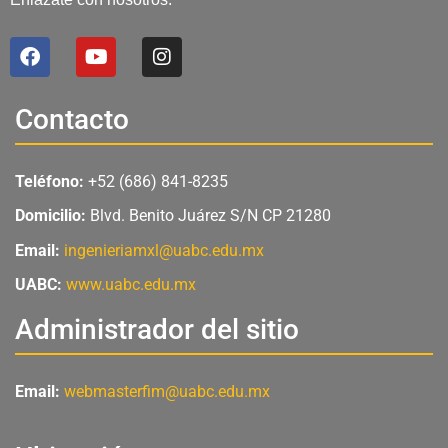
F
Y
I
a
o
n
c
u
s
e
t
t
Contacto
b
u
a
o
b
g
o
e
r
Teléfono:
+52 (686) 841-8235
k
a
m
Domicilio:
Blvd. Benito Juárez S/N CP 21280
Email:
ingenieriamxl@uabc.edu.mx
UABC:
www.uabc.edu.mx
Administrador del sitio
Email:
webmasterfim@uabc.edu.mx