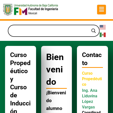
Ir
Menú
al
contenido
Curso
Contac
Bien
Proped
to
veni
éutico
Curso
y
Propedéuti
do
co
Curso
Ing. Ana
¡Bienveni
de
Liduvina
do
López
Inducci
Vargas
alumno
ón
Coordinad