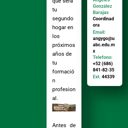
que será
González
tu
Barajas
segundo
Coordinad
ora
hogar en
Email:
los
angygo@u
próximos
abc.edu.m
x
años de
Telefono:
tu
+52 (686)
841-82-35
formació
Ext.
44339
n
profesion
al.
Antes de