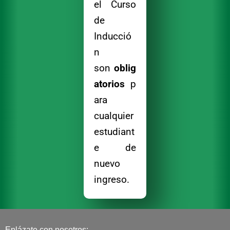
el Curso
de
Inducció
n
son
oblig
atorios
p
ara
cualquier
estudiant
e de
nuevo
ingreso.
Enlázate con nosotros: