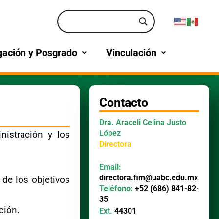
gación y Posgrado
Vinculación
Contacto
Dra. Araceli Celina Justo
López
nistración y los
Directora
Email:
directora.fim@uabc.edu.mx
de los objetivos
Teléfono:
+52 (686) 841-82-
35
ción.
Ext.
44301