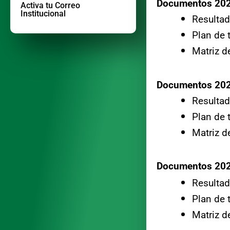
Documentos 20
Activa tu Correo
Institucional
Resultad
Plan de 
Matriz d
Documentos 20
Resultad
Plan de 
Matriz d
Documentos 20
Resultad
Plan de 
Matriz d