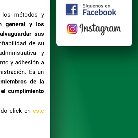
 los métodos y
n general y los
salvaguardar sus
nfiabilidad de su
dministrativa y
ento y adhesión a
nistración. Es un
 miembros de la
 el cumplimiento
do click en
este