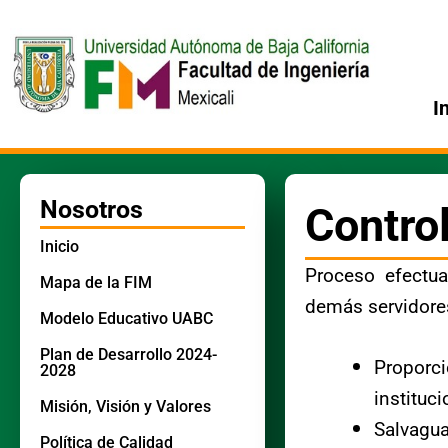
Ir
al
contenido
I
Nosotros
Control
Inicio
Proceso efectua
Mapa de la FIM
demás servidores
Modelo Educativo UABC
Plan de Desarrollo 2024-
Proporci
2028
instituci
Misión, Visión y Valores
Salvagua
Política de Calidad