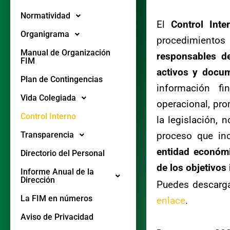
Normatividad
El
Control Inte
Organigrama
procedimiento
Manual de Organización
responsables de
FIM
activos y docu
Plan de Contingencias
información fi
Vida Colegiada
operacional, pro
Control Interno
la legislación, 
Transparencia
proceso que inc
entidad económi
Directorio del Personal
de los objetivos 
Informe Anual de la
Dirección
Puedes descarg
La FIM en números
enlace
.
Aviso de Privacidad