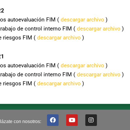
22
os autoevaluación FIM (
descargar archivo
)
trabajo de control interno FIM (
descargar archivo
)
e riesgos FIM (
descargar archivo
)
21
os autoevaluación FIM (
descargar archivo
)
trabajo de control interno FIM (
descargar archivo
)
e riesgos FIM (
descargar archivo
)
F
Y
I
lázate con nosotros:
a
o
n
c
u
s