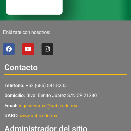
Enlázate con nosotros:
F
Y
I
a
o
n
c
u
s
e
t
t
Contacto
b
u
a
o
b
g
o
e
r
Teléfono:
+52 (686) 841-8235
k
a
m
Domicilio:
Blvd. Benito Juárez S/N CP 21280
Email:
ingenieriamxl@uabc.edu.mx
UABC:
www.uabc.edu.mx
Administrador del sitio