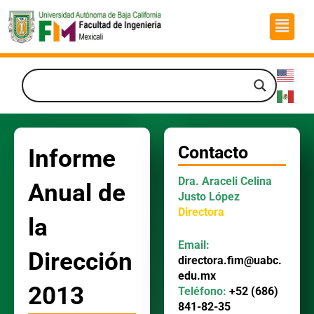
Ir
Menú
al
contenido
Contacto
Informe
Dra. Araceli Celina
Anual de
Justo López
Directora
la
Email:
Dirección
directora.fim@uabc.
edu.mx
2013
Teléfono:
+52 (686)
841-82-35