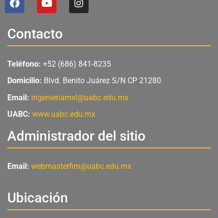
a
o
n
c
u
s
e
t
t
Contacto
b
u
a
o
b
g
o
e
r
Teléfono:
+52 (686) 841-8235
k
a
m
Domicilio:
Blvd. Benito Juárez S/N CP 21280
Email:
ingenieriamxl@uabc.edu.mx
UABC:
www.uabc.edu.mx
Administrador del sitio
Email:
webmasterfim@uabc.edu.mx
Ubicación