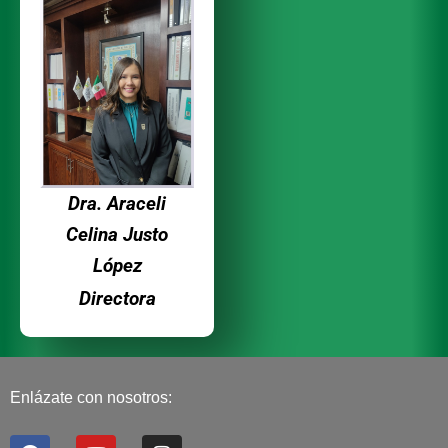
Dra. Araceli
Celina Justo
López
Directora
Enlázate con nosotros:
F
Y
I