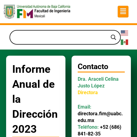
Ir
Menú
al
contenido
Contacto
Informe
Dra. Araceli Celina
Anual de
Justo López
Directora
la
Email:
Dirección
directora.fim@uabc.
edu.mx
2023
Teléfono:
+52 (686)
841-82-35