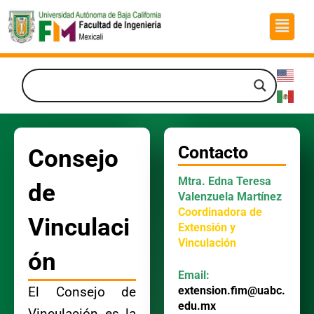
Ir
Menú
al
contenido
Contacto
Consejo
Mtra. Edna Teresa
de
Valenzuela Martínez
Coordinadora de
Vinculaci
Extensión y
Vinculación
ón
Email:
extension.fim@uabc.
El Consejo de
edu.mx
Vinculación es la