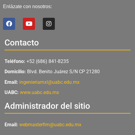
Enlázate con nosotros:
F
Y
I
a
o
n
c
u
s
e
t
t
Contacto
b
u
a
o
b
g
o
e
r
Teléfono:
+52 (686) 841-8235
k
a
m
Domicilio:
Blvd. Benito Juárez S/N CP 21280
Email:
ingenieriamxl@uabc.edu.mx
UABC:
www.uabc.edu.mx
Administrador del sitio
Email:
webmasterfim@uabc.edu.mx