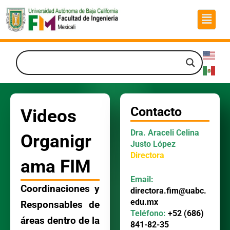
Ir
Menú
al
contenido
Contacto
Videos
Dra. Araceli Celina
Organigr
Justo López
Directora
ama FIM
Email:
Coordinaciones y
directora.fim@uabc.
edu.mx
Responsables de
Teléfono:
+52 (686)
áreas dentro de la
841-82-35