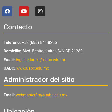
F
Y
I
a
o
n
c
u
s
e
t
t
Contacto
b
u
a
o
b
g
o
e
r
Teléfono:
+52 (686) 841-8235
k
a
m
Domicilio:
Blvd. Benito Juárez S/N CP 21280
Email:
ingenieriamxl@uabc.edu.mx
UABC:
www.uabc.edu.mx
Administrador del sitio
Email:
webmasterfim@uabc.edu.mx
Ubicación