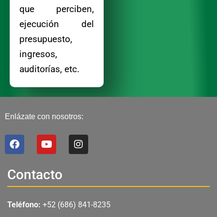
que perciben,
ejecución del
presupuesto,
ingresos,
auditorías, etc.
Enlázate con nosotros:
F
Y
I
a
o
n
c
u
s
e
t
t
Contacto
b
u
a
o
b
g
o
e
r
Teléfono:
+52 (686) 841-8235
k
a
m