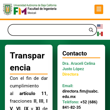
Ir
Menú
al
contenido
Contacto
Transpar
Dra. Araceli Celina
encia
Justo López
Directora
Con el fin de dar
cumplimiento
Email:
directora.fim@uabc.
al
artículo 11
,
edu.mx
fracciones
II
,
III
,
I
Teléfono:
+52 (686)
841-82-35
V
,
VI
,
IX
y
XI
de