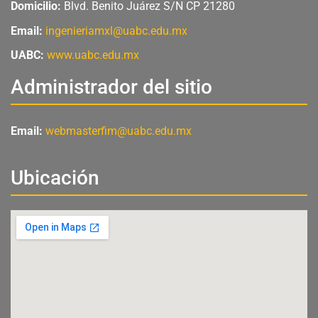
Domicilio:
Blvd. Benito Juárez S/N CP 21280
Email:
ingenieriamxl@uabc.edu.mx
UABC:
www.uabc.edu.mx
Administrador del sitio
Email:
webmasterfim@uabc.edu.mx
Ubicación