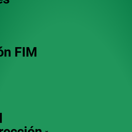
ón FIM
s
l
irección