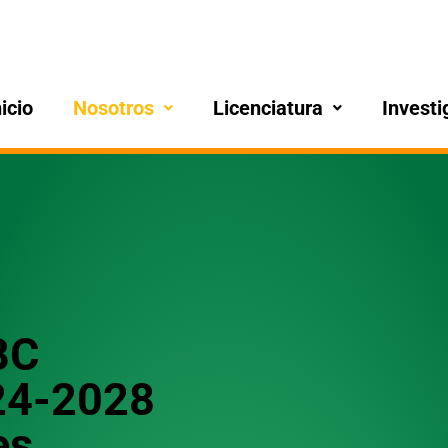
nicio
Nosotros
Licenciatura
Investi
BC
024-2028
es