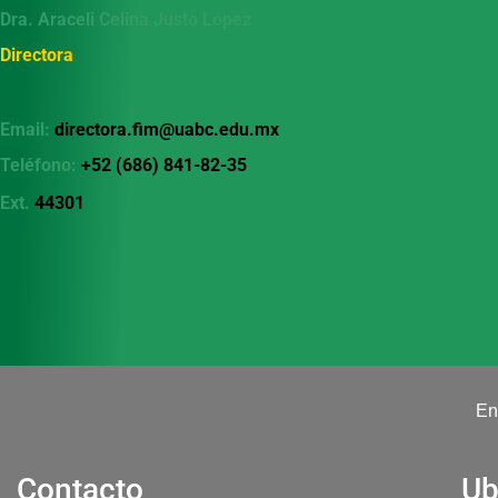
Dra. Araceli Celina Justo López
Directora
Email:
directora.fim@uabc.edu.mx
Teléfono:
+52 (686) 841-82-35
Ext.
44301
En
Contacto
Ub