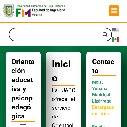
Ir
Menú
al
contenido
Orienta
Contac
Inici
ción
to
o
educat
Mtra.
iva y
Yohana
La UABC
Madrigal
psicop
ofrece el
Lizárraga
edagó
Encargada
servicio
del
área
gica
de
Menú
Orientaci
Email: