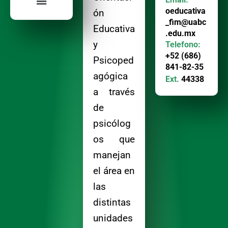
oeducativa
ón
_fim@uabc
Educativa
.edu.mx
y
Telefono:
+52 (686)
Psicoped
841-82-35
agógica
Ext.
44338
a través
de
psicólog
os que
manejan
el área en
las
distintas
unidades