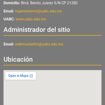
m
Domicilio:
Blvd. Benito Juárez S/N CP 21280
Email:
ingenieriamxl@uabc.edu.mx
UABC:
www.uabc.edu.mx
Administrador del sitio
Email:
webmasterfim@uabc.edu.mx
Ubicación