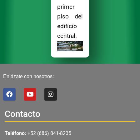
primer
piso del
edificio
central.
Enlázate con nosotros:
F
Y
I
a
o
n
c
u
s
e
t
t
Contacto
b
u
a
o
b
g
o
e
r
Teléfono:
+52 (686) 841-8235
k
a