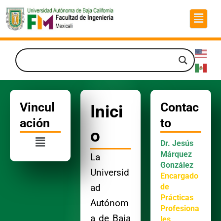
Ir
Menú
al
contenido
Vincul
Contac
Inici
ación
to
o
Menú
Dr. Jesús
Márquez
La
González
Universid
Encargado
de
ad
Prácticas
Autónom
Profesiona
a de Baja
les