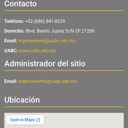
Contacto
b
u
a
o
b
g
o
e
r
Teléfono:
+52 (686) 841-8235
k
a
m
Domicilio:
Blvd. Benito Juárez S/N CP 21280
Email:
ingenieriamxl@uabc.edu.mx
UABC:
www.uabc.edu.mx
Administrador del sitio
Email:
webmasterfim@uabc.edu.mx
Ubicación