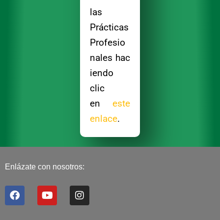
las
Prácticas
Profesio
nales hac
iendo
clic
en
este
enlace
.
Enlázate con nosotros:
F
Y
I
a
o
n
c
u
s
e
t
t