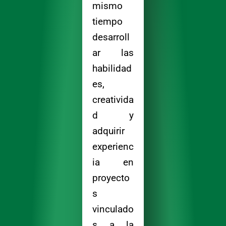
mismo
tiempo
desarroll
ar las
habilidad
es,
creativida
d y
adquirir
experienc
ia en
proyecto
s
vinculado
s a la