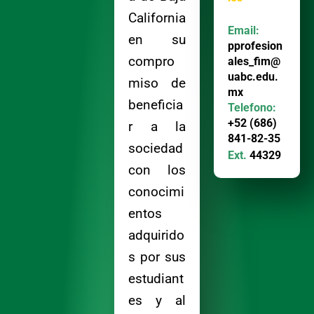
California
Email:
en su
pprofesion
compro
ales_fim
@
uabc.edu.
miso de
mx
beneficia
Telefono:
+52 (686)
r a la
841-82-35
sociedad
Ext.
44329
con los
conocimi
entos
adquirido
s por sus
estudiant
es y al