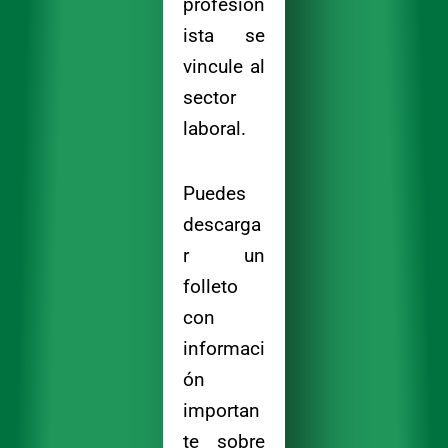
profesion
ista se
vincule al
sector
laboral.
Puedes
descarga
r un
folleto
con
informaci
ón
importan
te sobre