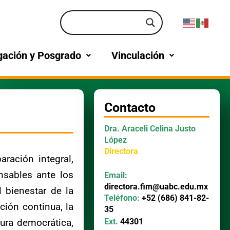
gación y Posgrado
Vinculación
Contacto
Dra. Araceli Celina Justo
López
Directora
ración integral,
nsables ante los
Email:
directora.fim@uabc.edu.mx
l bienestar de la
Teléfono:
+52 (686) 841-82-
ión continua, la
35
Ext.
44301
tura democrática,