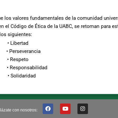
 los valores fundamentales de la comunidad univers
en el Código de Ética de la UABC, se retoman para es
los siguientes:
• Libertad
• Perseverancia
 • Respeto
 Responsabilidad
 Solidaridad
F
Y
I
lázate con nosotros:
a
o
n
c
u
s