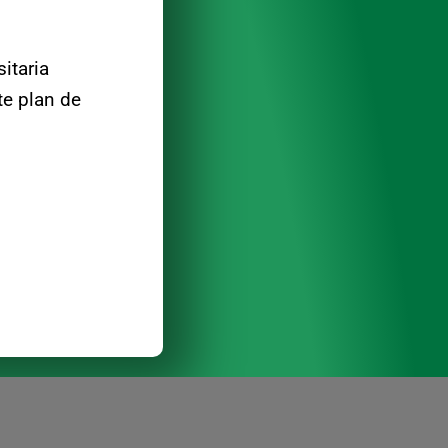
itaria
te plan de