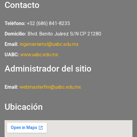
e
t
t
Contacto
b
u
a
o
b
g
o
e
r
Teléfono:
+52 (686) 841-8235
k
a
m
Domicilio:
Blvd. Benito Juárez S/N CP 21280
Email:
ingenieriamxl@uabc.edu.mx
UABC:
www.uabc.edu.mx
Administrador del sitio
Email:
webmasterfim@uabc.edu.mx
Ubicación