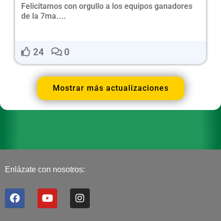
Felicitamos con orgullo a los equipos ganadores
de la 7ma....
24
0
Mostrar más actualizaciones
Enlázate con nosotros:
F
Y
I
a
o
n
c
u
s