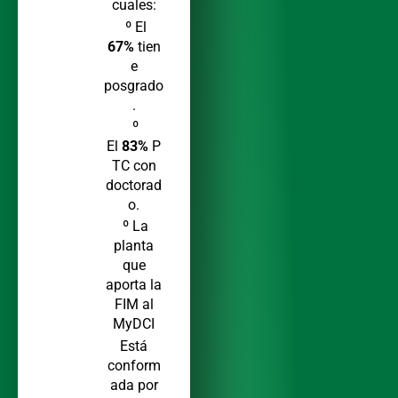
cuales:
º El
67%
tien
e
posgrado
.
º
El
83%
P
TC con
doctorad
o.
º La
planta
que
aporta la
FIM al
MyDCI
Está
conform
ada por