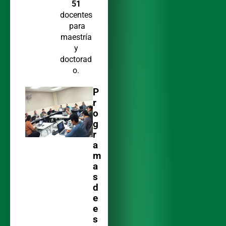
51
docentes
para
maestría
y
doctorad
o.
P
r
o
g
r
a
m
a
s
d
e
e
s