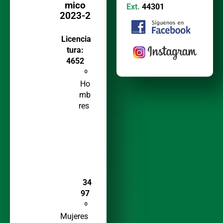
mico
Ext.
44301
2023-2
Licencia
tura:
4652
º
Ho
mb
res
34
97
º
Mujeres