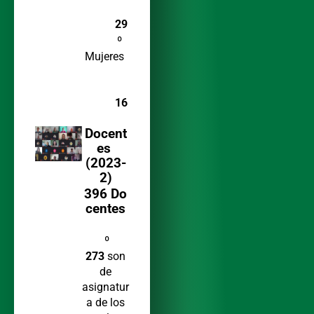
29
º
Mujeres
16
Docent
es
(2023-
2)
396 Do
centes
º
273
son
de
asignatur
a de los