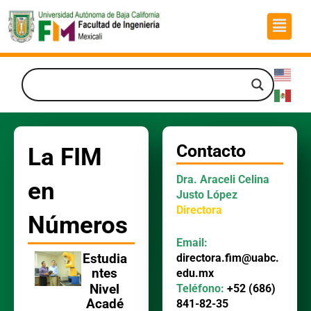
Ir
Menú
al
contenido
Contacto
La FIM
Dra. Araceli Celina
en
Justo López
Directora
Números
Email:
directora.fim@uabc.
Estudia
ntes
edu.mx
Teléfono:
+52 (686)
Nivel
Acadé
841-82-35