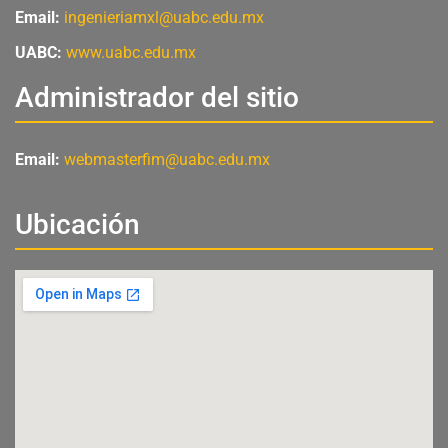
Email:
ingenieriamxl@uabc.edu.mx
UABC:
www.uabc.edu.mx
Administrador del sitio
Email:
webmasterfim@uabc.edu.mx
Ubicación