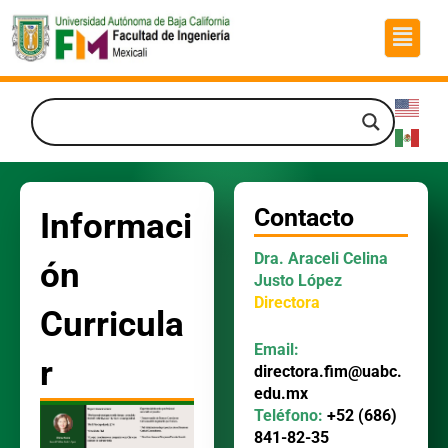
Ir
Menú
al
contenido
Contacto
Informaci
Dra. Araceli Celina
ón
Justo López
Directora
Curricula
Email:
r
directora.fim@uabc.
edu.mx
Teléfono:
+52 (686)
841-82-35