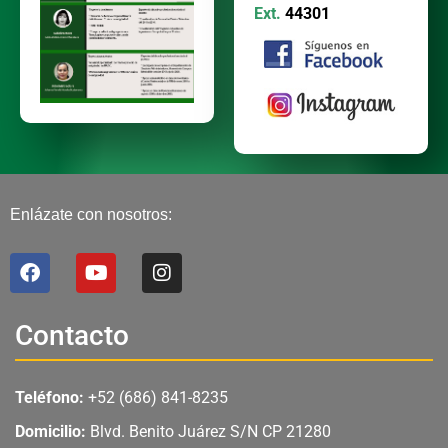
Ext.
44301
Enlázate con nosotros:
F
Y
I
a
o
n
c
u
s
e
t
t
Contacto
b
u
a
o
b
g
o
e
r
Teléfono:
+52 (686) 841-8235
k
a
m
Domicilio:
Blvd. Benito Juárez S/N CP 21280