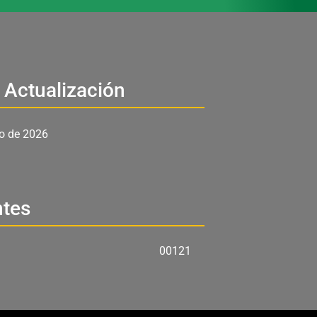
 Actualización
o de 2026
ntes
00121