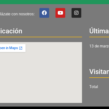
F
Y
I
lázate con nosotros:
a
o
n
c
u
s
e
t
t
b
u
a
icación
Última
o
b
g
o
e
r
k
a
13 de marz
m
Visita
Total