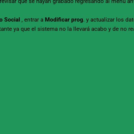
evisar que se hayan grabado regresando al menú ante
o Socia
l
, entrar a
Modificar prog
. y actualizar los d
tante ya que el sistema no la llevará acabo y de no re