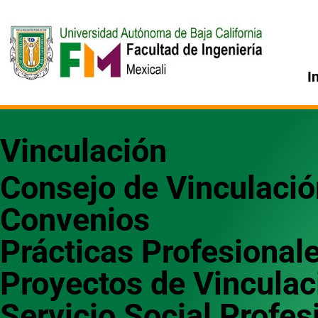
Ir
al
contenido
I
Vinculación
Consejo de Vinculació
Convenios
Prácticas Profesional
Proyectos de Vinculac
Servicio Social Profes