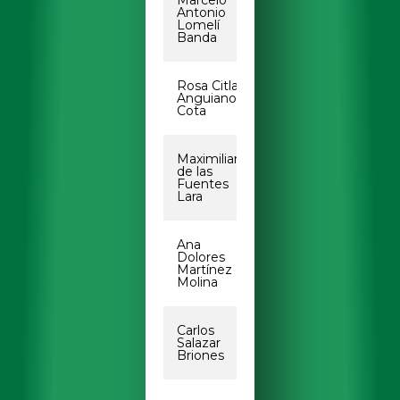
Marcelo
marcelo.lomeli@ua
Antonio
Lomelí
Banda
Rosa Citlalli
rosacitlalli@uabc.e
Anguiano
Cota
Maximiliano
maximilianofuente
de las
Fuentes
Lara
Ana
ana.dolores.marti
Dolores
Martínez
Molina
Carlos
carlos.salazar.bri
Salazar
Briones