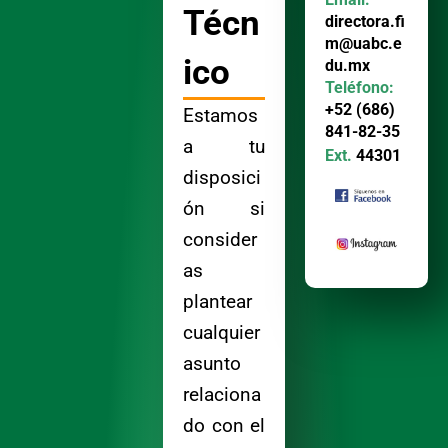
Técn
directora.fi
m@uabc.e
ico
du.mx
Teléfono:
+52 (686)
Estamos
841-82-35
a tu
Ext.
44301
disposici
ón si
consider
as
plantear
cualquier
asunto
relaciona
do con el