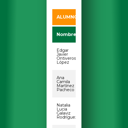
ALUMNOS
Nombre
Correo Electróni
Edgar
ontiveros.edgar@ua
Javier
Ontiveros
López
Ana
ana.martinez12@uab
Camila
Martínez
Pacheco
Natalia
natalia.galaviz@uab
Lucia
Galaviz
Rodríguez