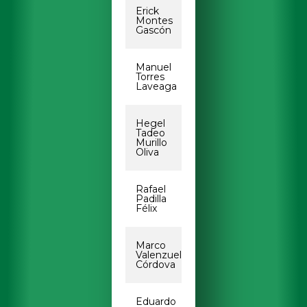
Erick
erick.montes.gasco
Montes
Gascón
Manuel
a149952@uabc.edu.
Torres
Laveaga
Hegel
hegel.murillo@uabc
Tadeo
Murillo
Oliva
Rafael
rafael.padilla11@uab
Padilla
Félix
Marco
marco.valenzuela45
Valenzuela
Córdova
Eduardo
eduardo.topete40@