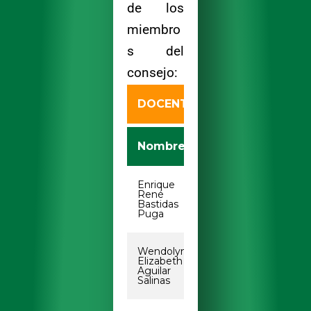
de los
miembro
s del
consejo:
DOCENTES
Nombre
Correo Electrón
Enrique
rbastidas@uabc.ed
René
Bastidas
Puga
Wendolyn
aguilar.wendolyn@
Elizabeth
Aguilar
Salinas