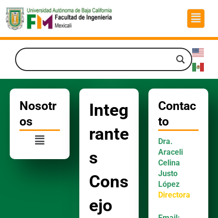
Ir
Menú
al
contenido
Nosotr
Contac
Integ
os
to
rante
Menú
Dra.
Araceli
s
Celina
Justo
Cons
López
Directora
ejo
Email: