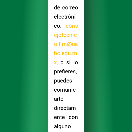
de correo
electróni
co:
cons
ejotecnic
o.fim@ua
bc.edu.m
x
, o si lo
prefieres,
puedes
comunic
arte
directam
ente con
alguno