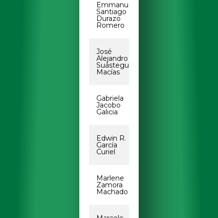
Emmanuel
emmanuel.durazo@
Santiago
Durazo
Romero
José
alejandro.suastegu
Alejandro
Suástegui
Macías
Gabriela
gabriela.jacobo@u
Jacobo
Galicia
Edwin R.
edwin.garcia.curie
García
Curiel
Marlene
zamora.marlene@u
Zamora
Machado