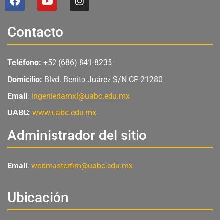
a
o
n
c
u
s
e
t
t
Contacto
b
u
a
o
b
g
o
e
r
Teléfono:
+52 (686) 841-8235
k
a
m
Domicilio:
Blvd. Benito Juárez S/N CP 21280
Email:
ingenieriamxl@uabc.edu.mx
UABC:
www.uabc.edu.mx
Administrador del sitio
Email:
webmasterfim@uabc.edu.mx
Ubicación