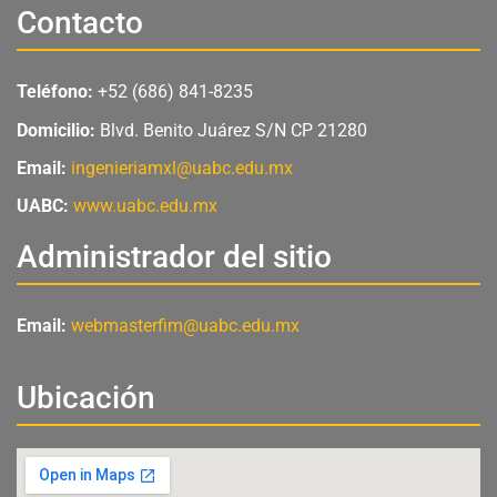
e
t
t
Contacto
b
u
a
o
b
g
o
e
r
Teléfono:
+52 (686) 841-8235
k
a
m
Domicilio:
Blvd. Benito Juárez S/N CP 21280
Email:
ingenieriamxl@uabc.edu.mx
UABC:
www.uabc.edu.mx
Administrador del sitio
Email:
webmasterfim@uabc.edu.mx
Ubicación