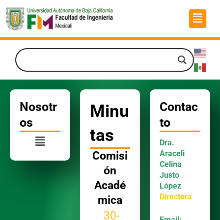
Ir
Menú
al
contenido
Nosotr
Contac
Minu
os
to
tas
Menú
Dra.
Araceli
Comisi
Celina
ón
Justo
Acadé
López
Directora
mica
30-
Email: