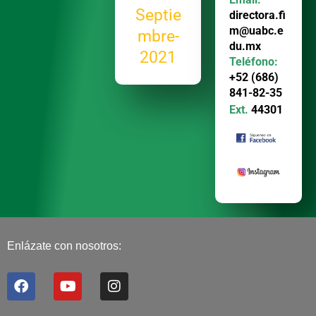
Septie
directora.fi
m@uabc.e
mbre-
du.mx
2021
Teléfono:
+52 (686)
841-82-35
Ext.
44301
Enlázate con nosotros:
F
Y
I
a
o
n
c
u
s