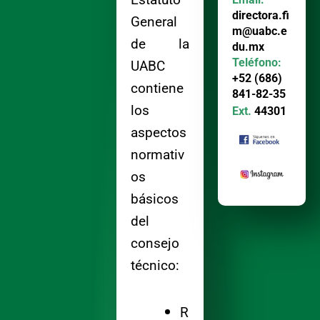
directora.fi
General
m@uabc.e
de la
du.mx
Teléfono:
UABC
+52 (686)
contiene
841-82-35
los
Ext.
44301
aspectos
normativ
os
básicos
del
consejo
técnico:
R