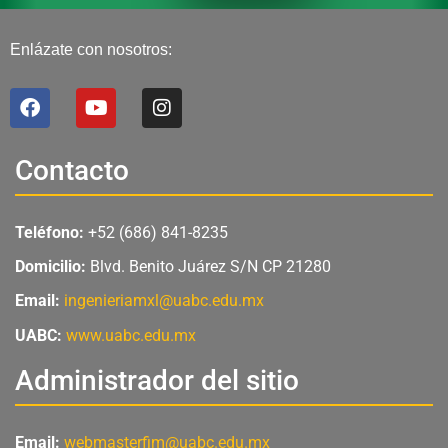
Enlázate con nosotros:
F
Y
I
a
o
n
c
u
s
e
t
t
Contacto
b
u
a
o
b
g
o
e
r
Teléfono:
+52 (686) 841-8235
k
a
m
Domicilio:
Blvd. Benito Juárez S/N CP 21280
Email:
ingenieriamxl@uabc.edu.mx
UABC:
www.uabc.edu.mx
Administrador del sitio
Email:
webmasterfim@uabc.edu.mx