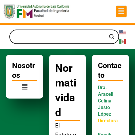
Ir
Menú
al
contenido
Nosotr
Contac
Nor
os
to
mati
Menú
Dra.
Araceli
vida
Celina
Justo
d
López
Directora
El
Estatuto
Email: